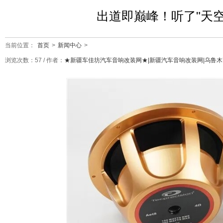
出道即巅峰！听了"天
当前位置：
首页
>
新闻中心
>
浏览次数：
57
/ 作者：
★新疆车佳坊汽车音响改装网★|新疆汽车音响改装网|乌鲁