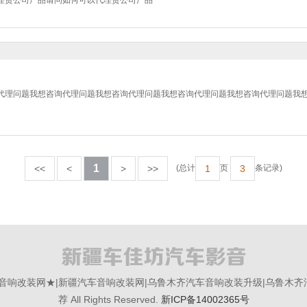
理贵公司产品请问如何可以代理贵公司产品
代理问题我想咨询代理问题我想咨询代理问题我想咨询代理问题我想咨询代理问题我
1
<<
<
>
>>
1
3
(总计
页
条记录)
车佳坊汽车音响改装网★|新疆汽车音响改装网|乌鲁木齐汽车音响改装升级|乌鲁
荐 All Rights Reserved.
新ICP备14002365号