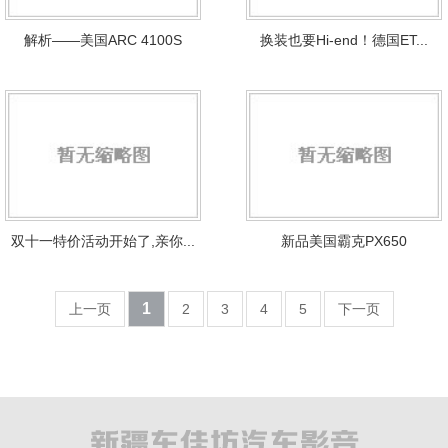
解析——美国ARC 4100S
换装也要Hi-end！德国ET...
双十一特价活动开始了,亲你...
新品美国霸克PX650
1
上一页
2
3
4
5
下一页